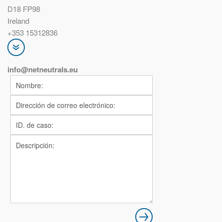
D18 FP98
Ireland
+353 15312836
info@netneutrals.
eu