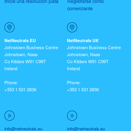
Inicie una resolución justa
Registrarse como
comerciante
NetNeutrals EU
NetNeutrals UK
Johnstown Business Centre
Johnstown Business Centre
Johnstown, Naas
Johnstown, Naas
Co Kildare W91 C99T
Co Kildare W91 C99T
Ireland
Ireland
Phone:
Phone:
+353 1 531 2836
+353 1 531 2836
info@netneutrals.eu
info@netneutrals.eu